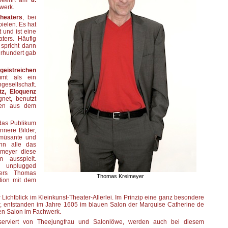
beehrt am
8.
werk.
heaters
, bei
ielen. Es hat
 und ist eine
ters. Häufig
spricht dann
hrhundert gab
geistreichen
mt als ein
gesellschaft.
tz, Eloquenz
net, benutzt
agen aus dem
 das Publikum
nnere Bilder,
 amüsante und
enn alle das
imeyer diese
 ausspielt.
t unplugged
ers Thomas
Thomas Kreimeyer
ktion mit dem
r Lichtblick im Kleinkunst-Theater-Allerlei. Im Prinzip eine ganz besondere
, entstanden im Jahre 1605 im blauen Salon der Marquise Catherine de
en Salon im Fachwerk.
 serviert von Theejungfrau und Salonlöwe, werden auch bei diesem