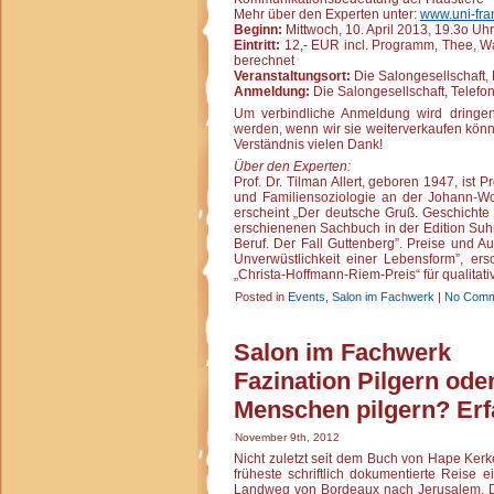
Mehr über den Experten unter:
www.uni-fran
Beginn:
Mittwoch, 10. April 2013, 19.3o Uhr
Eintritt:
12,- EUR incl. Programm, Thee, W
berechnet
Veranstaltungsort:
Die Salongesellschaft, H
Anmeldung:
Die Salongesellschaft, Telefo
Um verbindliche Anmeldung wird dringen
werden, wenn wir sie weiterverkaufen könn
Verständnis vielen Dank!
Über den Experten:
Prof. Dr. Tilman Allert, geboren 1947, ist
und Familiensoziologie an der Johann-Wolf
erscheint „Der deutsche Gruß. Geschichte 
erschienenen Sachbuch in der Edition Suhr
Beruf. Der Fall Guttenberg”. Preise und Au
Unverwüstlichkeit einer Lebensform”, ers
„Christa-Hoffmann-Riem-Preis“ für qualitati
Posted in
Events
,
Salon im Fachwerk
|
No Comm
Salon im Fachwerk
Fazination Pilgern ode
Menschen pilgern? Erf
November 9th, 2012
Nicht zuletzt seit dem Buch von Hape Ker
früheste schriftlich dokumentierte Reise 
Landweg von Bordeaux nach Jerusalem. Di