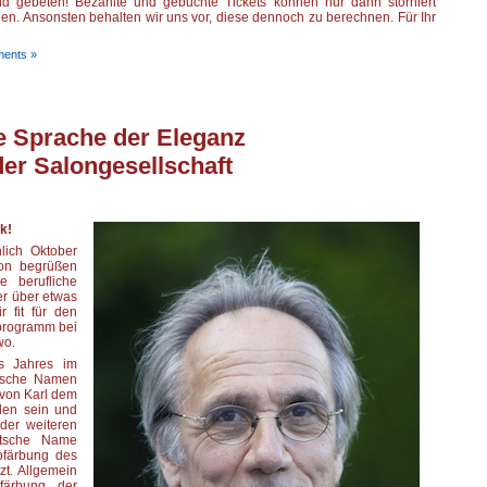
d gebeten! Bezahlte und gebuchte Tickets können nur dann storniert
en. Ansonsten behalten wir uns vor, diese dennoch zu berechnen. Für Ihr
ents »
ue Sprache der Eleganz
er Salongesellschaft
k!
lich Oktober
lon begrüßen
 berufliche
r über etwas
r fit für den
tprogramm bei
wo.
s Jahres im
utsche Namen
 von Karl dem
den sein und
der weiteren
utsche Name
lbfärbung des
zt. Allgemein
färbung der