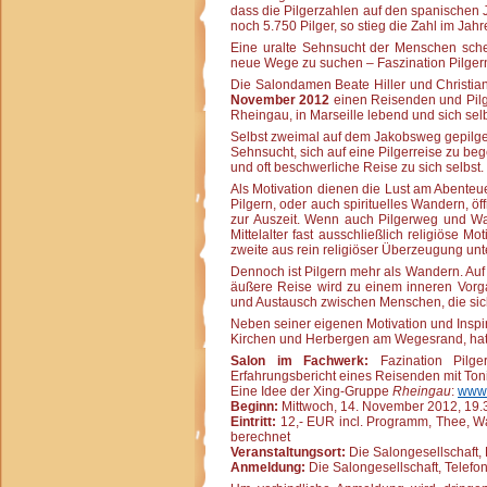
dass die Pilgerzahlen auf den spanischen 
noch 5.750 Pilger, so stieg die Zahl im Jah
Eine uralte Sehnsucht der Menschen schei
neue Wege zu suchen – Faszination Pilger
Die Salondamen Beate Hiller und Christi
November 2012
einen Reisenden und Pilg
Rheingau, in Marseille lebend und sich selb
Selbst zweimal auf dem Jakobsweg gepilgert
Sehnsucht, sich auf eine Pilgerreise zu 
und oft beschwerliche Reise zu sich selbst.
Als Motivation dienen die Lust am Abenteue
Pilgern, oder auch spirituelles Wandern, 
zur Auszeit. Wenn auch Pilgerweg und Wall
Mittelalter fast ausschließlich religiöse 
zweite aus rein religiöser Überzeugung un
Dennoch ist Pilgern mehr als Wandern. Auf
äußere Reise wird zu einem inneren Vorgan
und Austausch zwischen Menschen, die sich s
Neben seiner eigenen Motivation und Inspi
Kirchen und Herbergen am Wegesrand, hat d
Salon im Fachwerk:
Fazination Pilge
Erfahrungsbericht eines Reisenden mit Toni
Eine Idee der Xing-Gruppe
Rheingau
:
www.
Beginn:
Mittwoch, 14. November 2012, 19.3
Eintritt:
12,- EUR incl. Programm, Thee, W
berechnet
Veranstaltungsort:
Die Salongesellschaft, H
Anmeldung:
Die Salongesellschaft, Telefo