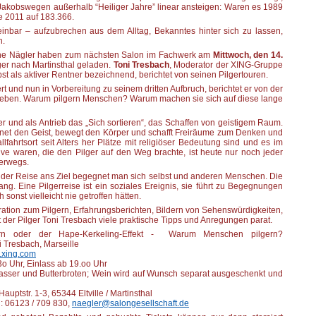
Jakobswegen außerhalb “Heiliger Jahre” linear ansteigen: Waren es 1989
re 2011 auf 183.366.
nbar – aufzubrechen aus dem Alltag, Bekanntes hinter sich zu lassen,
n.
ane Nägler haben zum nächsten Salon im Fachwerk am
Mittwoch, den 14.
er nach Martinsthal geladen.
Toni Tresbach
, Moderator der XING-Gruppe
st als aktiver Rentner bezeichnend, berichtet von seinen Pilgertouren.
 und nun in Vorbereitung zu seinem dritten Aufbruch, berichtet er von der
begeben. Warum pilgern Menschen? Warum machen sie sich auf diese lange
r und als Antrieb das „Sich sortieren“, das Schaffen von geistigem Raum.
öffnet den Geist, bewegt den Körper und schafft Freiräume zum Denken und
fahrtsort seit Alters her Plätze mit religiöser Bedeutung sind und es im
Motive waren, die den Pilger auf den Weg brachte, ist heute nur noch jeder
terwegs.
 der Reise ans Ziel begegnet man sich selbst und anderen Menschen. Die
g. Eine Pilgerreise ist ein soziales Ereignis, sie führt zu Begegnungen
onst vielleicht nie getroffen hätten.
ration zum Pilgern, Erfahrungsberichten, Bildern von Sehenswürdigkeiten,
er Pilger Toni Tresbach viele praktische Tipps und Anregungen parat.
rn oder der Hape-Kerkeling-Effekt - Warum Menschen pilgern?
 Tresbach, Marseille
xing.com
o Uhr, Einlass ab 19.oo Uhr
asser und Butterbroten; Wein wird auf Wunsch separat ausgeschenkt und
auptstr. 1-3, 65344 Eltville / Martinsthal
n: 06123 / 709 830,
naegler@salongesellschaft.de