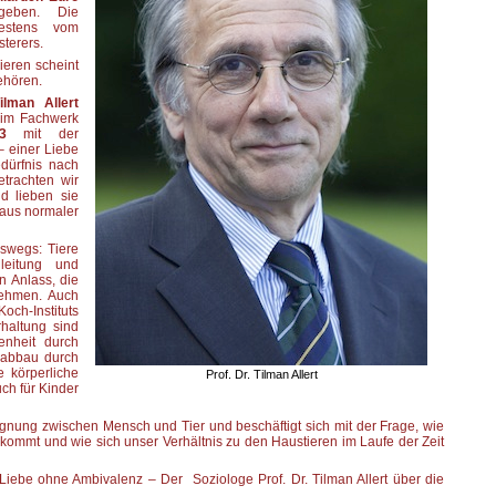
geben. Die
bestens vom
terers.
ieren scheint
ehören.
ilman Allert
n im Fachwerk
3
mit der
 einer Liebe
dürfnis nach
trachten wir
d lieben sie
 aus normaler
eswegs: Tiere
leitung und
n Anlass, die
nehmen. Auch
och-Instituts
haltung sind
enheit durch
sabbau durch
e körperliche
Prof. Dr. Tilman Allert
uch für Kinder
Begegnung zwischen Mensch und Tier und beschäftigt sich mit der Frage, wie
 kommt und wie sich unser Verhältnis zu den Haustieren im Laufe der Zeit
ebe ohne Ambivalenz – Der Soziologe Prof. Dr. Tilman Allert über die