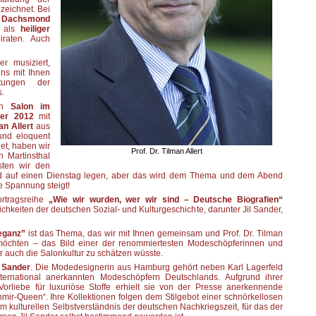
zeichnet. Bei
h
Dachsmond
r als
heiliger
raten. Auch
r musiziert,
uns mit Ihnen
tungen der
s.
gen
Salon im
ber 2012
mit
an Allert
aus
 und eloquent
et, haben wir
Prof. Dr. Tilman Allert
h Martinsthal
sten wir den
und auf einen Dienstag legen, aber das wird dem Thema und dem Abend
e Spannung steigt!
rtragsreihe
„Wie wir wurden, wer wir sind – Deutsche Biografien“
ichkeiten der deutschen Sozial- und Kulturgeschichte, darunter Jil Sander,
eganz”
ist das Thema, das wir mit Ihnen gemeinsam und Prof. Dr. Tilman
n möchten – das Bild einer der renommiertesten Modeschöpferinnen und
 auch die Salonkultur zu schätzen wüsste.
l Sander
. Die Modedesignerin aus Hamburg gehört neben Karl Lagerfeld
rnational anerkannten Modeschöpfern Deutschlands. Aufgrund ihrer
Vorliebe für luxuriöse Stoffe erhielt sie von der Presse anerkennende
ir-Queen“. Ihre Kollektionen folgen dem Stilgebot einer schnörkellosen
m kulturellen Selbstverständnis der deutschen Nachkriegszeit, für das der