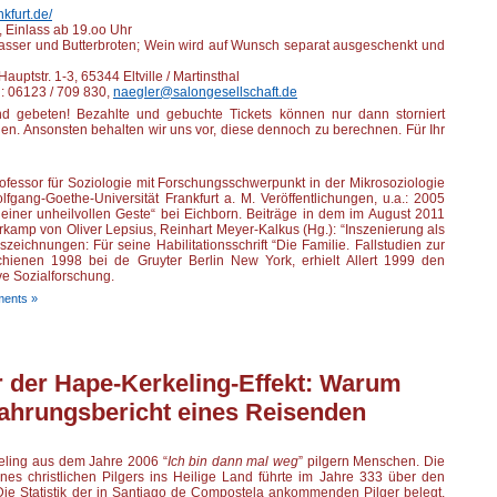
kfurt.de/
, Einlass ab 19.oo Uhr
asser und Butterbroten; Wein wird auf Wunsch separat ausgeschenkt und
auptstr. 1-3, 65344 Eltville / Martinsthal
n: 06123 / 709 830,
naegler@salongesellschaft.de
d gebeten! Bezahlte und gebuchte Tickets können nur dann storniert
en. Ansonsten behalten wir uns vor, diese dennoch zu berechnen. Für Ihr
 Professor für Soziologie mit Forschungsschwerpunkt in der Mikrosoziologie
gang-Goethe-Universität Frankfurt a. M. Veröffentlichungen, u.a.: 2005
einer unheilvollen Geste“ bei Eichborn. Beiträge in dem im August 2011
kamp von Oliver Lepsius, Reinhart Meyer-Kalkus (Hg.): “Inszenierung als
szeichnungen: Für seine Habilitationsschrift “Die Familie. Fallstudien zur
chienen 1998 bei de Gruyter Berlin New York, erhielt Allert 1999 den
ve Sozialforschung.
ents »
r der Hape-Kerkeling-Effekt: Warum
ahrungsbericht eines Reisenden
keling aus dem Jahre 2006 “
Ich bin dann mal weg
” pilgern Menschen. Die
eines christlichen Pilgers ins Heilige Land führte im Jahre 333 über den
e Statistik der in Santiago de Compostela ankommenden Pilger belegt,