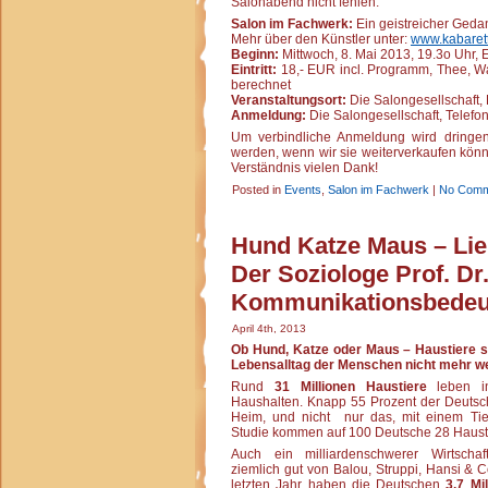
Salonabend nicht fehlen.
Salon im Fachwerk:
Ein geistreicher Geda
Mehr über den Künstler unter:
www.kabarett
Beginn:
Mittwoch, 8. Mai 2013, 19.3o Uhr, 
Eintritt:
18,- EUR incl. Programm, Thee, W
berechnet
Veranstaltungsort:
Die Salongesellschaft, H
Anmeldung:
Die Salongesellschaft, Telefo
Um verbindliche Anmeldung wird dringen
werden, wenn wir sie weiterverkaufen könn
Verständnis vielen Dank!
Posted in
Events
,
Salon im Fachwerk
|
No Comm
Hund Katze Maus – Li
Der Soziologe Prof. Dr.
Kommunikationsbedeut
April 4th, 2013
Ob Hund, Katze oder Maus – Haustiere 
Lebensalltag der Menschen nicht mehr 
Rund
31 Millionen Haustiere
leben i
Haushalten. Knapp 55 Prozent der Deutsch
Heim, und nicht nur das, mit einem Tier
Studie kommen auf 100 Deutsche 28 Haust
Auch ein milliardenschwerer Wirtschaft
ziemlich gut von Balou, Struppi, Hansi & Co
letzten Jahr haben die Deutschen
3,7 Mi