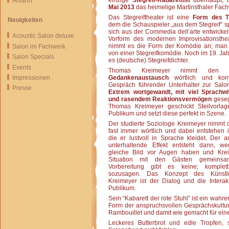
einzige
Stegreif-Kabarettist
überhaupt, 
Anfahrt
Mai 2013
das heimelige Martinsthaler Fach
Das Stegreiftheater ist eine
Form des T
Neuigkeiten
dem die Schauspieler „aus dem Stegreif“ sp
sich aus der Commedia dell’arte entwickelt
Acoustic Salon deluxe
Vorform des modernen Improvisationsthea
nimmt es die Form der Komödie an; man 
Salon im Fachwerk
von einer Stegreifkomödie. Noch im 19. Ja
Salon Specials
es (deutsche) Stegreifdichter.
Events
Thomas Kreimeyer nimmt den
Impressionen
Gedankenaustausch
wörtlich und kom
Gespräch führender Unterhalter zur Salon
Presse
Extrem wortgewandt, mit viel Sprachwi
und rasendem Reaktionsvermögen
geseg
Thomas Kreimeyer geschickt Steilvorl
Publikum und setzt diese perfekt in Szene.
Der studierte Soziologe Kreimeyer nimmt
fast immer wörtlich und dabei entstehen i
die er lustvoll in Sprache kleidet. Der
unterhaltende Effekt entsteht dann, w
gleiche Bild vor Augen haben und Kre
Situation mit den Gästen gemeinsam
Vorbereitung gibt es keine; komplet
sozusagen. Das Konzept des Künstl
Kreimeyer ist der Dialog und die Intera
Publikum.
Sein “Kabarett der rote Stuhl” ist ein wahre
Form der anspruchsvollen Gesprächskultur
Rambouillet und damit wie gemacht für ein
Leckeres Butterbrot und edle Tropfen,