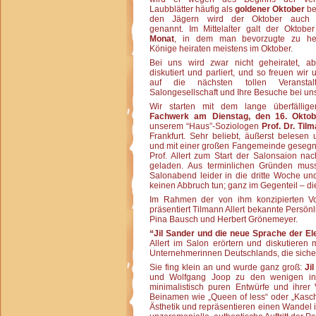
Laubblätter häufig als
goldener Oktober
be
den Jägern wird der Oktober auc
genannt. Im Mittelalter galt der Oktobe
Monat
, in dem man bevorzugte zu hei
Könige heiraten meistens im Oktober.
Bei uns wird zwar nicht geheiratet, abe
diskutiert und parliert, und so freuen wir 
auf die nächsten tollen Veranstal
Salongesellschaft und Ihre Besuche bei un
Wir starten mit dem lange überfälli
Fachwerk am Dienstag, den 16. Okto
unserem “Haus”-Soziologen
Prof. Dr. Tilm
Frankfurt. Sehr beliebt, äußerst belesen
und mit einer großen Fangemeinde gesegn
Prof. Allert zum Start der Salonsaion nac
geladen. Aus terminlichen Gründen mus
Salonabend leider in die dritte Woche 
keinen Abbruch tun; ganz im Gegenteil – di
Im Rahmen der von ihm konzipierten Vo
präsentiert Tilmann Allert bekannte Persönl
Pina Bausch und Herbert Grönemeyer.
“Jil Sander und die neue Sprache der El
Allert im Salon erörtern und diskutiere
Unternehmerinnen Deutschlands, die sicher
Sie fing klein an und wurde ganz groß:
Ji
und Wolfgang Joop zu den wenigen inte
minimalistisch puren Entwürfe und ihrer 
Beinamen wie „Queen of less“ oder „Kaschm
Ästhetik und repräsentieren einen Wandel i