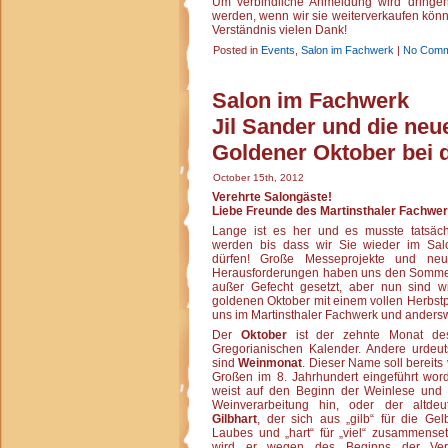
Um verbindliche Anmeldung wird dringen
werden, wenn wir sie weiterverkaufen könn
Verständnis vielen Dank!
Posted in
Events
,
Salon im Fachwerk
|
No Comm
Salon im Fachwerk
Jil Sander und die ne
Goldener Oktober bei d
October 15th, 2012
Verehrte Salongäste!
Liebe Freunde des Martinsthaler Fachwer
Lange ist es her und es musste tatsäch
werden bis dass wir Sie wieder im Sa
dürfen! Große Messeprojekte und neue
Herausforderungen haben uns den Somme
außer Gefecht gesetzt, aber nun sind wi
goldenen Oktober mit einem vollen Herbs
uns im Martinsthaler Fachwerk und anders
Der
Oktober
ist der zehnte Monat de
Gregorianischen Kalender. Andere urde
sind
Weinmonat
. Dieser Name soll bereits
Großen im 8. Jahrhundert eingeführt wor
weist auf den Beginn der Weinlese und 
Weinverarbeitung hin, oder der altde
Gilbhart
, der sich aus „gilb“ für die Ge
Laubes und „hart“ für „viel“ zusammenset
wird er wegen des Beginns der Ver