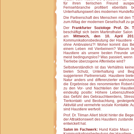
für ihren tierischen Freund ausge
Fernsehbranche profitiert ebenfalls 
Unterhaltungswert des modernen Hundeflüs
Die Partnerschaft des Menschen mit den T
zum Alltag der modernen Gesellschaft zu g
Der
Frankfurter Soziologe Prof. Dr. T
beschäftigt sich beim Martinsthaler Salo
am
Mittwoch, den 10. April 201
Kommunikationsbedeutung der Haustiere –
ohne Ambivalenz?! Woher kommt das Be
einem Leben mit Vierbeinern? Warum be
Haustiere als unsere besten Freunde un
meist bedingungslos? Was passiert, wenn
Tierliebe überzogene Affenliebe wird?
Selbstverständlich ist das Verhältnis kein
bieten Schutz, Unterhaltung und Beg
suggerieren Partnerersatz. Haustiere biete
Natur anders und differenzierter wahrzu
die Ergebnisse des renommierten Robert-K
zu den Vor- und Nachteilen der Haustier
eindeutig positiv: Höhere Lebenszufried
das Gefühl des Gebrauchtwerdens, Stres
Tierkontakt- und Beobachtung, gesteigert
Aktivität und vermehrte soziale Kontakte. A
sind Haustiere wertvoll.
Prof. Dr. Tilman Allert blickt hinter die 
der Attraktionswert des Haustiers zustande
entwickelt hat.
Salon im Fachwerk:
Hund Katze Maus – Li
Kommunikationsbedeutung der Haustiere