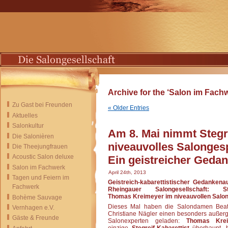
Archive for the ‘Salon im Fach
Zu Gast bei Freunden
« Older Entries
Aktuelles
Salonkultur
Am 8. Mai nimmt Stegr
Die Salonièren
niveauvolles Salongesp
Die Theejungfrauen
Acoustic Salon deluxe
Ein geistreicher Geda
Salon im Fachwerk
April 24th, 2013
Tagen und Feiern im
Geistreich-kabarettistischer Gedankena
Fachwerk
Rheingauer Salongesellschaft: Steg
Thomas Kreimeyer im niveauvollen Salon
Bohème Sauvage
Dieses Mal haben die Salondamen Beat
Vernhagen e.V.
Christiane Nägler einen besonders außer
Gäste & Freunde
Salonexperten geladen:
Thomas Krei