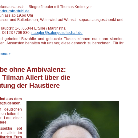
nkenaustausch – Stegreiftheater mit Thomas Kreimeyer
-der-rote-stuhl.de
Einlass ab 19.oo Uhr
asser und Butterbroten; Wein wird auf Wunsch separat ausgeschenkt und
auptstr. 1-3, 65344 Eltville / Martinsthal
n: 06123 / 709 830,
naegler@salongesellschaft.de
d gebeten! Bezahlte und gebuchte Tickets können nur dann storniert
en. Ansonsten behalten wir uns vor, diese dennoch zu berechnen. Für Ihr
ents »
ebe ohne Ambivalenz:
 Tilman Allert über die
ung der Haustiere
sind aus dem
wegzudenken.
n deutschen
en teilen ihr
. Laut einer
iere.
ssektor lebt
. – allein im
lliarden Euro