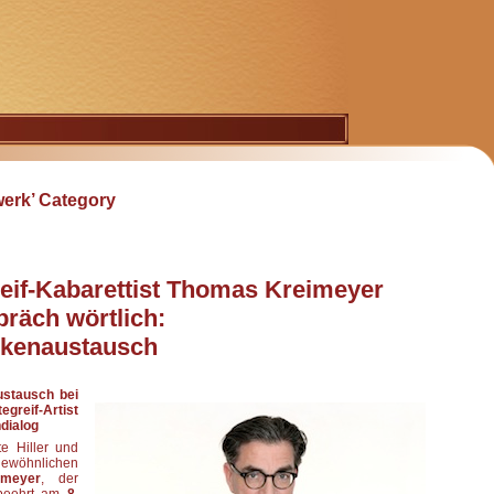
werk’ Category
eif-Kabarettist Thomas Kreimeyer
räch wörtlich:
nkenaustausch
ustausch bei
reif-Artist
dialog
e Hiller und
gewöhnlichen
meyer
, der