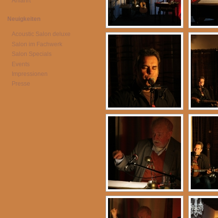
Anfahrt
Neuigkeiten
Acoustic Salon deluxe
Salon im Fachwerk
Salon Specials
Events
Impressionen
Presse