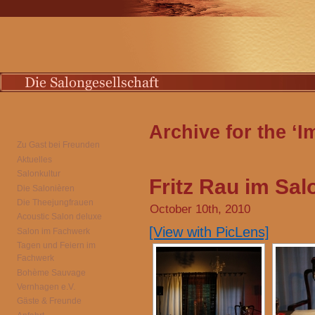
Archive for the ‘
Zu Gast bei Freunden
Aktuelles
Salonkultur
Fritz Rau im Sal
Die Salonièren
Die Theejungfrauen
October 10th, 2010
Acoustic Salon deluxe
[View with PicLens]
Salon im Fachwerk
Tagen und Feiern im
Fachwerk
Bohème Sauvage
Vernhagen e.V.
Gäste & Freunde