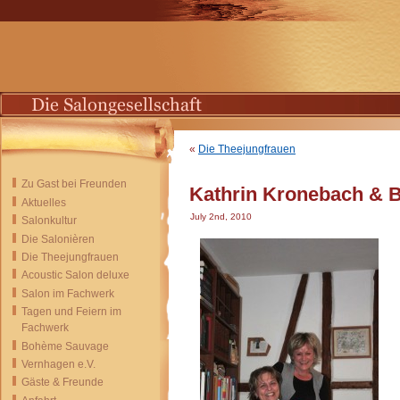
«
Die Theejungfrauen
Zu Gast bei Freunden
Kathrin Kronebach & B
Aktuelles
July 2nd, 2010
Salonkultur
Die Salonièren
Die Theejungfrauen
Acoustic Salon deluxe
Salon im Fachwerk
Tagen und Feiern im
Fachwerk
Bohème Sauvage
Vernhagen e.V.
Gäste & Freunde