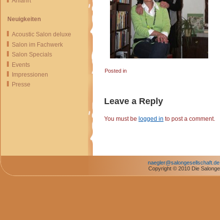
Anfahrt
Neuigkeiten
Acoustic Salon deluxe
Salon im Fachwerk
Salon Specials
Events
Posted in
Impressionen
Presse
Leave a Reply
You must be
logged in
to post a comment.
naegler@salongesellschaft.de
Copyright © 2010 Die Salonges