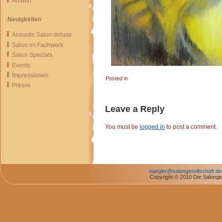
Anfahrt
Neuigkeiten
Acoustic Salon deluxe
Salon im Fachwerk
Salon Specials
Events
Impressionen
Posted in
Presse
Leave a Reply
You must be
logged in
to post a comment.
naegler@salongesellschaft.de
Copyright © 2010 Die Salonges