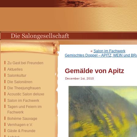
«
Salon im Fachwerk
Gemischtes Doppel – APITZ, WEIN und 
Zu Gast bei Freunden
Gemälde von Apitz
Aktuelles
Salonkultur
December 1st, 2010
Die Salonièren
Die Theejungfrauen
Acoustic Salon deluxe
Salon im Fachwerk
Tagen und Feiern im
Fachwerk
Bohème Sauvage
Vernhagen e.V.
Gäste & Freunde