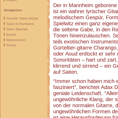
Anfahrt
Der in Mannheim geborene S
Neuigkeiten
ist ein wahrer lyrischer Git
melodischem Gespür, Formb
Acoustic Salon deluxe
Spielwitz einen ganz eigenen
Salon im Fachwerk
die seltene Gabe, in den 
Salon Specials
Tönen hineinzulauschen. Se
Events
Impressionen
teils exotischen Instrumenta
Presse
Gürteltier-gitarre Charango
oder Aoud entlockt er sehr 
Sonoritäten – hart und zart
klirrend und sirrend – ein 
auf Saiten.
“Immer schon haben mich e
fasziniert”, berichtet Adax
geniale Leidenschaft. ”Allei
ungewöhnliche Klang, der si
von der normalen Gitarre, 
ungewöhnlichen Formen der
ist eine Herausforderung fü