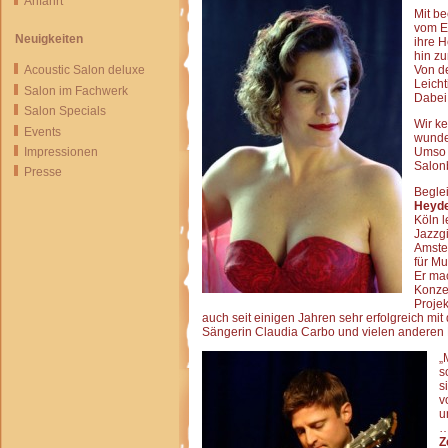
Anfahrt
Mit b
vom E
Neuigkeiten
ihre 
hin zu
Von d
Acoustic Salon deluxe
Leicht
Salon im Fachwerk
Dabei 
Salon Specials
Wir k
Events
wunder
Impressionen
Umso m
Salonb
Presse
Beglei
Heyd
Köln l
Jazzg
Amste
für Mu
Er ma
Konzer
Proje
auch seit einigen Jahren sehr erfolgreich mi
Sängerin Claudia Carbo und vielen anderen 
„
s
s
v
u
…
Z