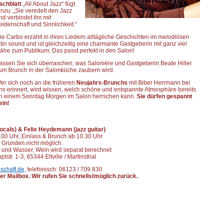
achblatt
„All About Jazz“ fügt
inzu: „Sie veredelt den Jazz
nd verbindet ihn mit
eidenschaft und Sinnlichkeit.“
ie Carbo erzählt in ihren Liedern alltägliche Geschichten im melodiösen
atin sound und ist gleichzeitig eine charmante Gastgeberin mit ganz viel
ähe zum Publikum. Das passt perfekt in den Salon!
assen Sie sich überraschen, was Salonière und Gastgeberin Beate Hiller
um Brunch in der Salonküche zaubern wird.
er sich noch an die früheren
Neujahrs-Brunchs
mit Biber Herrmann bei
ns erinnert, wird wissen, welch schöne und entspannte Atmosphäre bereits
n einem Sonntag Morgen im Salon herrschen kann.
Sie dürfen gespannt
ein!
ocals) & Felix Heydemann (jazz guitar)
.00 Uhr, Einlass & Brunch ab 10.30 Uhr
n Gründen nicht möglich.
fee und Wasser, Wein wird separat berechnet
str. 1-3, 65344 Eltville / Martinsthal
schaft.de
, telefonisch: 06123 / 709 830
der Mailbox. Wir rufen Sie schnellstmöglich zurück.