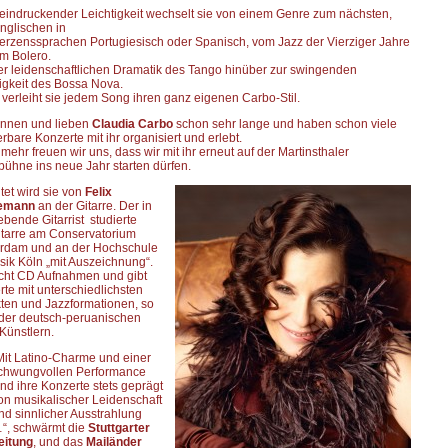
eeindruckender Leichtigkeit wechselt sie von einem Genre zum nächsten,
nglischen in
Herzenssprachen Portugiesisch oder Spanisch, vom Jazz der Vierziger Jahre
m Bolero.
er leidenschaftlichen Dramatik des Tango hinüber zur swingenden
igkeit des Bossa Nova.
verleiht sie jedem Song ihren ganz eigenen Carbo-Stil.
ennen und lieben
Claudia Carbo
schon sehr lange und haben schon viele
bare Konzerte mit ihr organisiert und erlebt.
ehr freuen wir uns, dass wir mit ihr erneut auf der Martinsthaler
ühne ins neue Jahr starten dürfen.
tet wird sie von
Felix
emann
an der Gitarre. Der in
ebende Gitarrist studierte
itarre am Conservatorium
rdam und an der Hochschule
sik Köln „mit Auszeichnung“.
cht CD Aufnahmen und gibt
te mit unterschiedlichsten
kten und Jazzformationen, so
t der deutsch-peruanischen
Künstlern.
Mit Latino-Charme und einer
chwungvollen Performance
ind ihre Konzerte stets geprägt
on musikalischer Leidenschaft
nd sinnlicher Ausstrahlung
“, schwärmt die
Stuttgarter
eitung
, und das
Mailänder