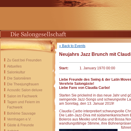
« Back to Events
Neujahrs Jazz Brunch mit Claudi
Zu Gast bei Freunden
Aktuelles
Start:
1. January 1970 00:00
Salonkultur
Die Salonièren
Liebe Freunde des Swing & der Latin Moves
Verehrte Salongäste!
Die Theejungfrauen
Liebe Fans von Claudia Carbo!
Acoustic Salon deluxe
Starten Sie prickelnd in das neue Jahr und g
Salon im Fachwerk
swingende Jazz-Songs und schwungvolle La
Tagen und Feiern im
am Sonntag, den 13. Januar 2019!
Fachwerk
Claudia Carbo
interpretiert schwungvolle C
Bohème Sauvage
Die Latin-Jazz-Diva mit südamerikanischem B
Vernhagen e.V.
Boleros aus Mexiko und Kuba und Bossa Novas
wandlungsfähige Stimme, ihre Bühnenpräsenz 
Gäste & Freunde
führen