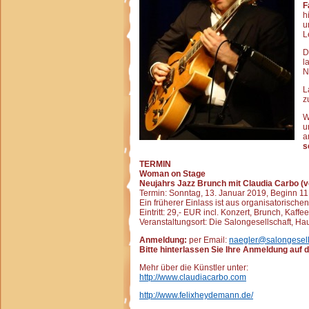
F
h
u
L
D
l
N
L
z
W
u
a
s
TERMIN
Woman on Stage
Neujahrs Jazz Brunch mit Claudia Carbo (v
Termin: Sonntag, 13. Januar 2019, Beginn 11
Ein früherer Einlass ist aus organisatorische
Eintritt: 29,- EUR incl. Konzert, Brunch, Kaf
Veranstaltungsort: Die Salongesellschaft, Haupt
Anmeldung:
per Email:
naegler@salongesell
Bitte hinterlassen Sie Ihre Anmeldung
auf 
Mehr über die Künstler unter:
http://www.claudiacarbo.com
http://www.felixheydemann.de/